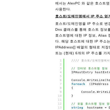
에서는 AlexPC 와 같은 호스트명
사용한다.
호스트/도메인명에서 IP 주소 얻
호스트/도메인명을 IP 주소로 변경하
Dns 클래스를 통해 호스트 정보를
호스트명에 대한 IP 정보, Alia
다. 해당 호스트에 대한 IP 주소는 
IPAddress[] 배열의 형태로 
트는 (현재) 6개의 IP 주소를 가
1
//// 호스트/도메인명에서
2
3
// 인터넷 호스트명 정보
4
IPHostEntry hostEnt
5
6
Console.WriteLine(h
7
foreach
(IPAddress
8
{
9
Console.WriteL
10
}
11
12
// 로컬 호스트명 정보 
13
string
hostname = 