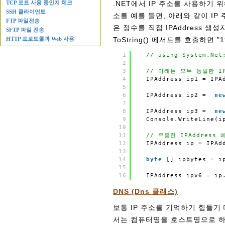
TCP 포트 사용 중인지 체크
.NET에서 IP 주소를 사용하기 위해
SSH 클라이언트
소를 예를 들면, 아래와 같이 IP 
FTP 파일전송
은 정수를 직접 IPAddress 생성
SFTP 파일 전송
HTTP 프로토콜과 Web 사용
ToString() 메서드를 호출하면 "
1
// using System.Net
2
3
// 아래는 모두 동일한 I
4
IPAddress ip1 = IPA
5
6
IPAddress ip2 = 
ne
7
8
IPAddress ip3 = 
ne
9
Console.WriteLine(i
10
11
// 유용한 IPAddress 
12
IPAddress ip = IPAd
13
14
byte
[] ipbytes = i
15
16
IPAddress ipv6 = ip
DNS (Dns 클래스)
보통 IP 주소를 기억하기 힘들
서는 컴퓨터명을 호스트명으로 하