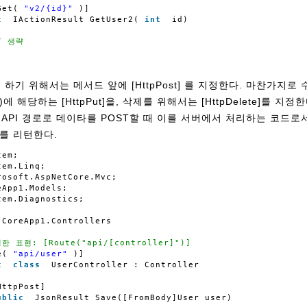
Get(
"v2/{id}"
)]
c
IActionResult GetUser2(
int
id)
/ 생략    
T를 하기 위해서는 메서드 앞에 [HttpPost] 를 지정한다. 마찬가지
b)에 해당하는 [HttpPut]을, 삭제를 위해서는 [HttpDelete]를 지정한
ser API 경로로 데이타를 POST할 때 이를 서버에서 처리하는 코드
e를 리턴한다.
tem;
tem.Linq;
rosoft.AspNetCore.Mvc;
eApp1.Models;
tem.Diagnostics;
CoreApp1.Controllers
한 표현: [Route("api/[controller]")]
e(
"api/user"
)]   
c
class
UserController : Controller
   
HttpPost]
ublic
JsonResult Save([FromBody]User user)