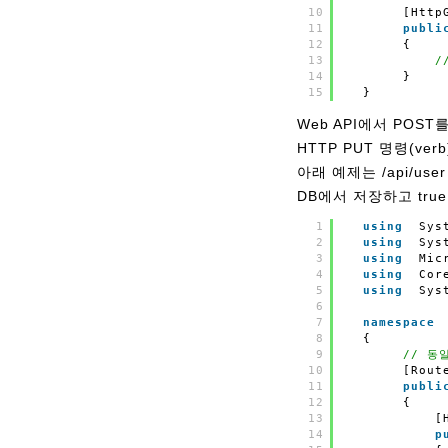
10
[Http
11
publi
12
{
13
/
14
}
15
}
Web API에서 POS
HTTP PUT 명령(ver
아래 예제는 /api/u
DB에서 저장하고 tru
1
using
Sys
2
using
Sys
3
using
Mic
4
using
Cor
5
using
Sys
6
7
namespace
8
{
9
// 동일
10
[Rout
11
publi
12
{    
13
[
14
p