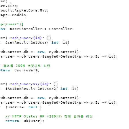
tem;
tem.Linq;
rosoft.AspNetCore.Mvc;
eApp1.Models;
api/user")]
ass
UserController : Controller
Get(
"api/user/{id}"
)]
c
JsonResult GetUser(
int
id)
yDbContext db = 
new
MyDbContext();
ar user = db.Users.SingleOrDefault(p => p.Id == id);
/ 결과를 JSON 포맷으로 리턴
eturn
Json(user);            
Get(
"api/user/v2/{id}"
)]
c
IActionResult GetUser2(
int
id)
yDbContext db = 
new
MyDbContext();
ar user = db.Users.SingleOrDefault(p => p.Id == id);
f
(user != 
null
)
// HTTP Status OK (200)와 함께 결과를 리턴
return
Ok(user);