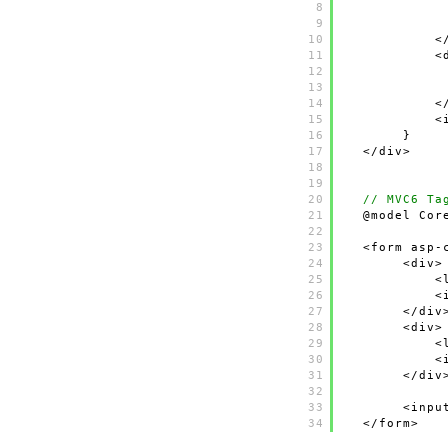
8
9
10
<
11
<
12
13
14
<
15
<
16
}
17
</div>
18
19
20
// MVC6 Ta
21
@model Cor
22
23
<form asp-
24
<div>
25
<
26
<
27
</div
28
<div>
29
<
30
<
31
</div
32
33
<inpu
34
</form>