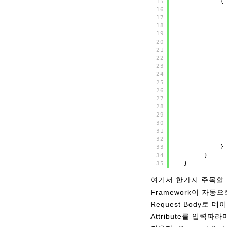
15
{
16
17
18
19
20
21
22
23
24
25
26
27
28
29
30
31
32
33
}
34
}
35
}
여기서 한가지 주목할 
Framework이 자동
Request Body로 
Attribute를 입력