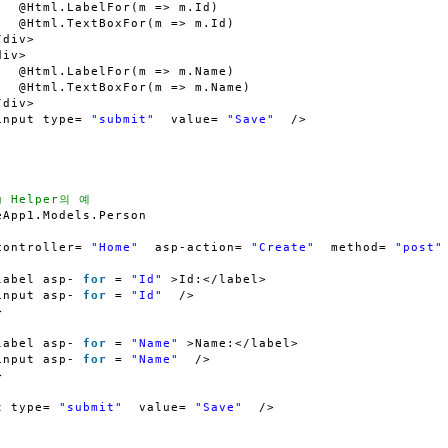
@Html.LabelFor(m => m.Id)
@Html.TextBoxFor(m => m.Id)
/div>
div>
@Html.LabelFor(m => m.Name)
@Html.TextBoxFor(m => m.Name)
/div>
input type=
"submit"
value=
"Save"
/>
g Helper의 예
eApp1.Models.Person
controller=
"Home"
asp-action=
"Create"
method=
"post"
label asp-
for
=
"Id"
>Id:</label>
input asp-
for
=
"Id"
/>
>
label asp-
for
=
"Name"
>Name:</label>
input asp-
for
=
"Name"
/>
>
t type=
"submit"
value=
"Save"
/>