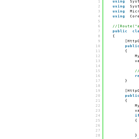
1
using
Sys
2
using
Sys
3
using
Mic
4
using
Cor
5
6
//[Route("
7
public
cl
8
{
9
[Http
10
publi
11
{
12
M
13
v
14
15
/
16
r
17
}
18
19
[Http
20
publi
21
{
22
M
23
v
24
i
25
{
26
27
28
}