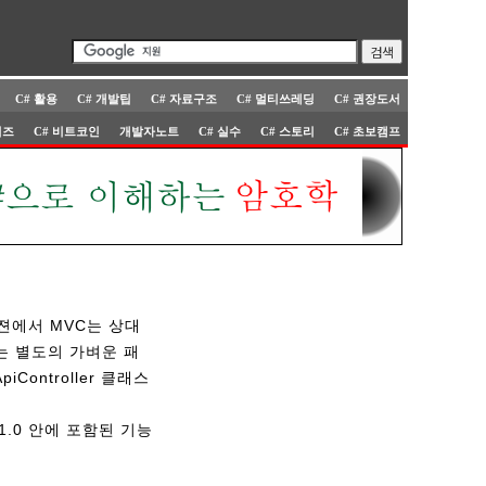
C# 활용
C# 개발팁
C# 자료구조
C# 멀티쓰레딩
C# 권장도서
퀴즈
C# 비트코인
개발자노트
C# 실수
C# 스토리
C# 초보캠프
 버젼에서 MVC는 상대
부터는 별도의 가벼운 패
iController 클래스
re 1.0 안에 포함된 기능