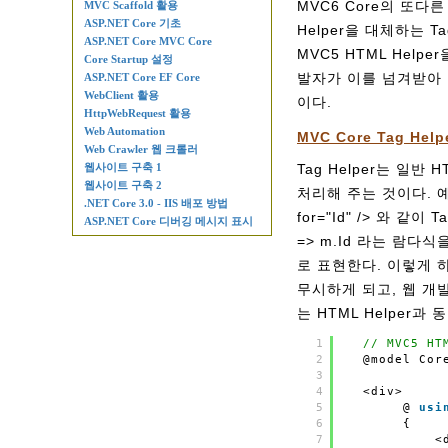
MVC6 Core의 또다른
MVC Scaffold 활용
ASP.NET Core 기초
Helper을 대체하는 T
ASP.NET Core MVC Core
MVC5 HTML Help
Core Startup 설정
발자가 이를 넘겨받아 
ASP.NET Core EF Core
WebClient 활용
이다.
HttpWebRequest 활용
Web Automation
MVC Core Tag Help
Web Crawler 웹 크롤러
웹사이트 구축 1
Tag Helper는 일반 
웹사이트 구축 2
처리해 주는 것이다. 예를 들
.NET Core 3.0 - IIS 배포 방법
for="Id" /> 와 같
ASP.NET Core 디버깅 메시지 표시
=> m.Id 라는 람다식을
로 표현한다. 이렇게 하면
무시하게 되고, 웹 개발
는 HTML Helper과
1
// MVC5 HT
2
@model Cor
3
4
<div>
5
@
usi
6
{
7
<