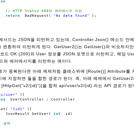
lse
// HTTP Status 400와 에러메시지 리턴
return
BadRequest(
"No data found"
);
) 메서드는 JSON을 리턴하고 있는데, Controller.Json() 메소드 
변환하여 리턴하게 된다. GetUser2()는 GetUser()와 비슷하지만
코드 OK (200)와 User 정보를 JSON 포맷으로 리턴하고, 해당 U
태 코드와 에러메서지를 리턴하는 예이다.
가 중복된다면 아래 예제처럼 클래스위에 [Route()] Attribute를
시에 지정하면 둘을 합한 경로가 된다. 즉, 아래 예제에서 GetUser2
]와 [HttpGet("v2/{id}")]을 합쳐 api/user/v2/{id} 라는 API 경로가 된
pi/user"
)]
ass
UserController : Controller
Get(
"{id}"
)]   
c
JsonResult GetUser(
int
id)
 
/ 생략    