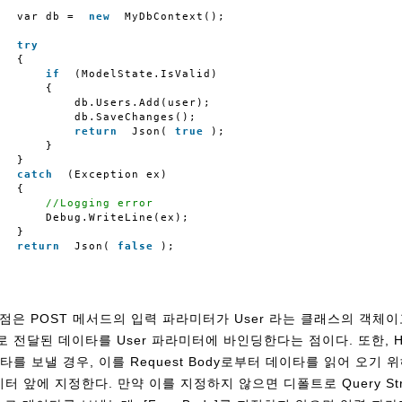
var db = 
new
MyDbContext();
try
{
if
(ModelState.IsValid)
{
db.Users.Add(user);
db.SaveChanges();
return
Json(
true
);
}
}
catch
(Exception ex)
{
//Logging error                
Debug.WriteLine(ex);
}
return
Json(
false
);
점은 POST 메서드의 입력 파라미터가 User 라는 클래스의 객체이고
으로 전달된 데이타를 User 파라미터에 바인딩한다는 점이다. 또한, H
데이타를 보낼 경우, 이를 Request Body로부터 데이타를 읽어 오기 위해
파라미터 앞에 지정한다. 만약 이를 지정하지 않으면 디폴트로 Query St