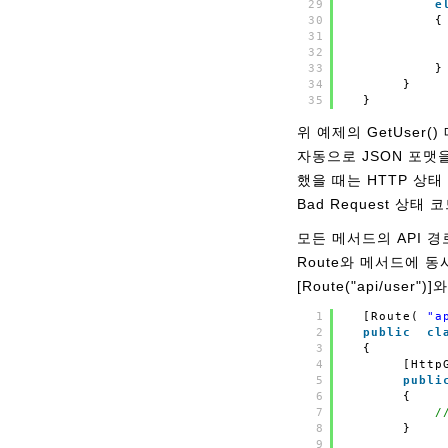
29
e
30
{
31
32
33
}
34
}
35
}
위 예제의 GetUser(
자동으로 JSON 포맷을 
했을 때는 HTTP 상태 
Bad Request 상
모든 메서드의 API 경로
Route와 메서드에 동
[Route("api/user")
1
[Route(
"a
2
public
cl
3
{        
4
[Http
5
publi
6
{    
7
/
8
}
9