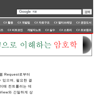
C# 활용
C# 개발팁
C# 자료구조
C# 멀티쓰레딩
C# 권장도서
퀴즈
C# 비트코인
개발자노트
C# 실수
C# 스토리
C# 초보캠프
웹 Request로부터
 있으며, 필요한 결
 이때 컨트롤러는 데
 View와 긴밀하게 상