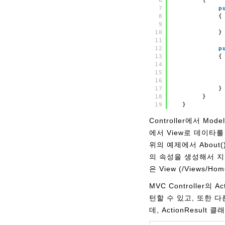
6
{
7
p
8
{
9
10
}
11
12
p
13
{
14
15
16
17
}
18
}
19
}
Controller에서 M
에서 View로 데이타를 
위의 예제에서 About(
의 속성을 생성해서 지정
은 View (/Views/H
MVC Controller
턴할 수 있고, 또한 다른
데, ActionResu