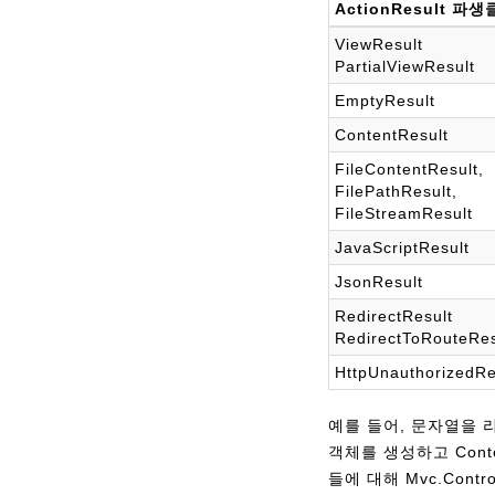
ActionResult 파
ViewResult
PartialViewResult
EmptyResult
ContentResult
FileContentResult,
FilePathResult,
FileStreamResult
JavaScriptResult
JsonResult
RedirectResult
RedirectToRouteRes
HttpUnauthorizedRe
예를 들어, 문자열을 리턴
객체를 생성하고 Cont
들에 대해 Mvc.Con