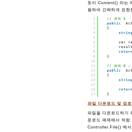
듯이 Content() 라는
용하여 간략하게 표현
1
// 예제 A
2
public
Ac
3
{
4
strin
5
6
var r
7
resul
8
retur
9
}
10
11
// 예제 B 
12
public
Ac
13
{
14
strin
15
16
retur
17
}
파일 다운로드 및 업
파일을 다운로드하기 위해서
운로드 예제에서 처럼 
Controller.Fil