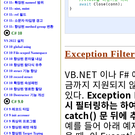
C# 11: 확장된 nameof 범위
await
Close
(
conn
)
;
}
C# 11: nint, nuint
C# 11: ref 필드
C# 11: 소문자 타입명 경고
C# 11: 향상된 method group 변환
C# 10
VS 2022 설치
C# 10 global using
Exception Filt
C# 10 File-scoped Namespace
C# 10 향상된 문자열 내삽
C# 10 향상된 람다식 유추
VB.NET 이나 F
C# 10 struct 기능 향상
C# 10 record struct
금까지 지원되지 않았
C# 10 확장된 속성패턴
C# 10 향상된 명료한 할당
있다.
Exceptio
C# 10 Destructor 기능 개선
시 필터링하는 하여 
C# 9.0
C# 9 레코드 타입
catch() 문 뒤
C# 9 init accessor
예를 들어 아래 예제
C# 9 최상위 프로그램
C# 9 향상된 패턴 매칭
C# 9 향상된 Target Typing