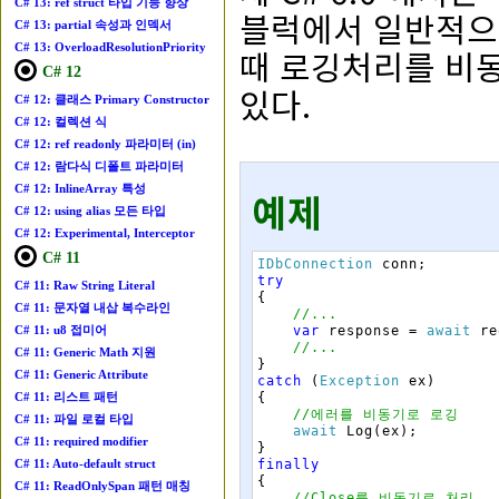
C# 13: ref struct 타입 기능 향상
블럭에서 일반적으로
C# 13: partial 속성과 인덱서
C# 13: OverloadResolutionPriority
때 로깅처리를 비동
C# 12
있다.
C# 12: 클래스 Primary Constructor
C# 12: 컬렉션 식
C# 12: ref readonly 파라미터 (in)
C# 12: 람다식 디폴트 파라미터
C# 12: InlineArray 특성
예제
C# 12: using alias 모든 타입
C# 12: Experimental, Interceptor
C# 11
IDbConnection
conn
;
try
C# 11: Raw String Literal
{
C# 11: 문자열 내삽 복수라인
//...
var
response
=
await
re
C# 11: u8 접미어
//...
C# 11: Generic Math 지원
}
C# 11: Generic Attribute
catch
(
Exception
ex
)
{
C# 11: 리스트 패턴
//에러를 비동기로 로깅
C# 11: 파일 로컬 타입
await
Log
(
ex
)
;
C# 11: required modifier
}
finally
C# 11: Auto-default struct
{
C# 11: ReadOnlySpan 패턴 매칭
//Close를 비동기로 처리