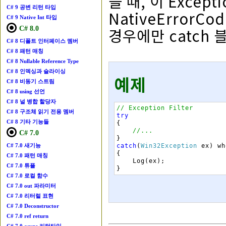
을 때, 이 Excep
C# 9 공변 리턴 타입
NativeErrorC
C# 9 Native Int 타입
경우에만 catch
C# 8.0
C# 8 디폴트 인터페이스 멤버
C# 8 패턴 매칭
C# 8 Nullable Reference Type
C# 8 인덱싱과 슬라이싱
예제
C# 8 비동기 스트림
C# 8 using 선언
C# 8 널 병합 할당자
// Exception Filter
C# 8 구조체 읽기 전용 멤버
try
C# 8 기타 기능들
{
//...
C# 7.0
}
catch
(
Win32Exception
ex
)
wh
C# 7.0 새기능
{
C# 7.0 패턴 매칭
Log
(
ex
)
;
C# 7.0 튜플
}
C# 7.0 로컬 함수
C# 7.0 out 파라미터
C# 7.0 리터럴 표현
C# 7.0 Deconstructor
C# 7.0 ref return