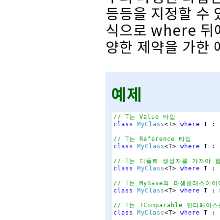
등등을 지정할 수 
식으로 where 
양한 제약을 가한 
예제
// T는 Value 타입
class
MyClass
<
T
>
where
T
:
// T는 Reference 타입
class
MyClass
<
T
>
where
T
:
// T는 디폴트 생성자를 가져야 
class
MyClass
<
T
>
where
T
:
// T는 MyBase의 파생클래스이어
class
MyClass
<
T
>
where
T
:
// T는 IComparable 인터페이
class
MyClass
<
T
>
where
T
: