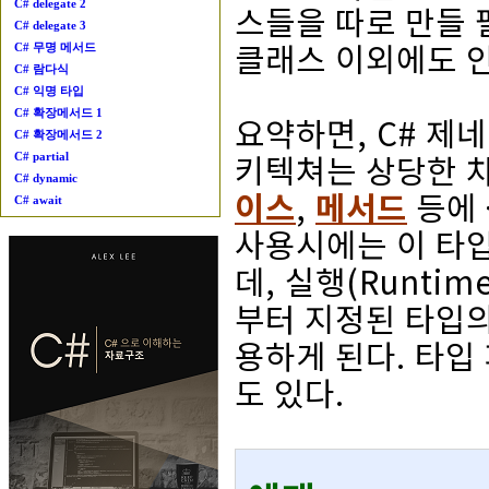
C# delegate 2
스들을 따로 만들 
C# delegate 3
클래스 이외에도 
C# 무명 메서드
C# 람다식
C# 익명 타입
C# 확장메서드 1
요약하면, C# 제네
C# 확장메서드 2
키텍쳐는 상당한 
C# partial
C# dynamic
이스
,
메서드
등에 
C# await
사용시에는 이 타
데, 실행(Runtim
부터 지정된 타입의
용하게 된다. 타입
도 있다.