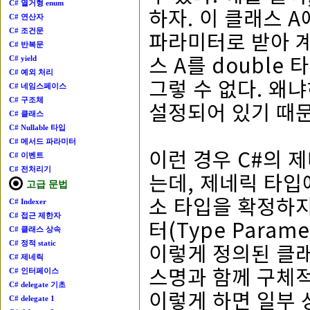
C# 열거형 enum
하자. 이 클래스 A
C# 연산자
C# 조건문
파라미터로 받아 계
C# 반복문
스 A를 double
C# yield
C# 예외 처리
그렇 수 없다. 왜냐
C# 네임스페이스
C# 구조체
설정되어 있기 때
C# 클래스
C# Nullable 타입
C# 메서드 파라미터
이런 경우 C#의 제
C# 이벤트
C# 전처리기
는데, 제네릭 타입에서
고급 문법
소 타입을 확정하지
C# Indexer
C# 접근 제한자
터(Type Para
C# 클래스 상속
이렇게 정의된 클래
C# 정적 static
C# 제네릭
스명과 함께 구체적
C# 인터페이스
C# delegate 기초
이렇게 하면 일부 
C# delegate 1