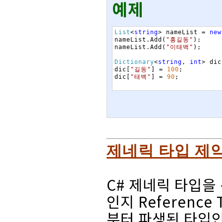
예제
List
<
string
>
nameList
=
new
nameList
.
Add
(
"홍길동"
)
;
nameList
.
Add
(
"이태백"
)
;
Dictionary
<
string
,
int
>
dic
dic
[
"길동"
]
=
100
;
dic
[
"태백"
]
=
90
;
제네릭 타입 제약 (T
C# 제네릭 타입을 
인지 Reference
부터 파생된 타입