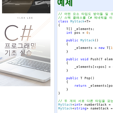
예제
// 어떤 요소 타입도 받아들 일 
// 스택 클래스를 C# 제네릭을 
class
MyStack
<
T
>
{
T
[
]
_elements
;
int
pos
=
0
;
public
MyStack
(
)
{
_elements
=
new
T
[
1
}
public
void
Push
(
T
elem
{
_elements
[
++
pos
]
=
}
public
T
Pop
(
)
{
return
_elements
[
po
}
}
// 두 개의 서로 다른 타입을 갖
MyStack
<
int
>
numberStack
=
MyStack
<
string
>
nameStack
=