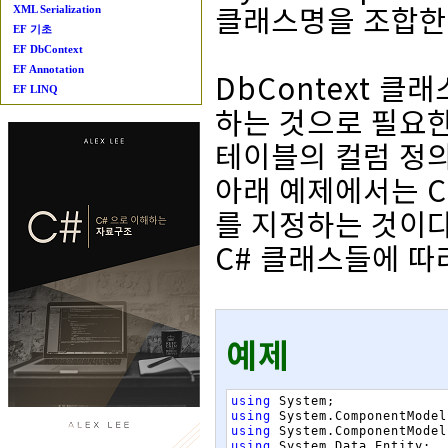
클래스명을 조합한
XML Serialization
EF 기초
EF DbContext
EF Annotation
DbContext 클
EF LINQ
하는 것으로 필요한 
테이블의 컬럼 정의는
아래 예제에서는 Cu
를 지정하는 것이다.
C# 클래스들에 따
예제
using
System
;
using
System
.
ComponentModel
using
System
.
ComponentModel
using
System
.
Data
.
Entity
;