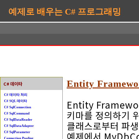
예제로 배우는 C# 프로그래밍
Entity Framewor
C# 데이타
C# 데이타 처리
Entity Framew
C# SQL 데이타
C# SqlConnection
키마를 정의하기 위해 (
C# SqlCommand
C# SqlDataReader
클래스로부터 파생된
C# SqlDataAdapter
예제에서 MyDbCo
C# SqlParameter
Connection Pooling