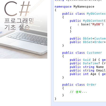
namespace
MyNamespace
{
public
class
MyDbContex
{
public
MyDbContext
(
:
base
(
"MyDB"
)
{
}
public
DbSet
<
Custom
public
DbSet
<
Order
>
}
public
class
Customer
{
public
Guid
Id
{
ge
public
DateTime
?
Cr
public
string
Name
public
string
Email
public
int
Age
{
ge
}
public
class
Order
{
// 생략...
}
}