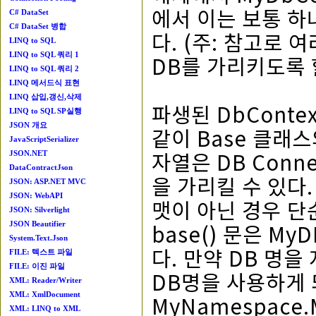
에서 이는 보통 하
C# DataSet
C# DataSet 병합
다. (주: 참고로 
LINQ to SQL
LINQ to SQL 쿼리 1
DB를 가리키도록 할
LINQ to SQL 쿼리 2
LINQ 메서드식 표현
LINQ 삽입,갱신,삭제
파생된 DbConte
LINQ to SQL SP실행
JSON 개요
같이 Base 클래
JavaScriptSerializer
자열은 DB Conne
JSON.NET
DataContractJson
을 가리킬 수 있다. 
JSON: ASP.NET MVC
JSON: WebAPI
맷이 아닌 경우 단
JSON: Silverlight
base() 문은 M
JSON Beautifier
System.Text.Json
다. 만약 DB 명
FILE: 텍스트 파일
FILE: 이진 파일
DB명을 사용하게
XML: Reader/Writer
XML: XmlDocument
MyNamespace
XML: LINQ to XML