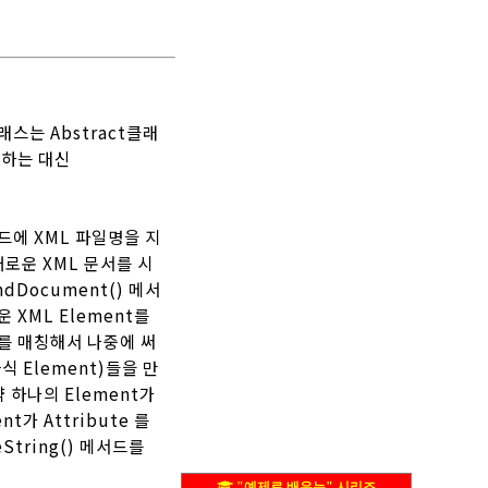
래스는 Abstract클래
용하는 대신
서드에 XML 파일명을 지
새로운 XML 문서를 시
ndDocument() 메서
 XML Element를
) 를 매칭해서 나중에 써
자식 Element)들을 만
 하나의 Element가
t가 Attribute 를
eString() 메서드를
"예제로 배우는" 시리즈