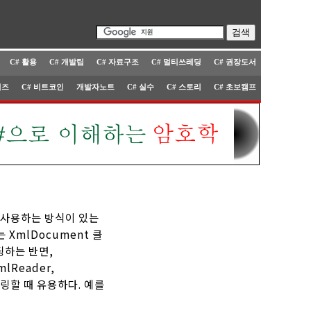
C# 활용
C# 개발팁
C# 자료구조
C# 멀티쓰레딩
C# 권장도서
퀴즈
C# 비트코인
개발자노트
C# 실수
C# 스토리
C# 초보캠프
)를 사용하는 방식이 있는
 XmlDocument 클
딩하는 반면,
lReader,
들링할 때 유용하다. 예를