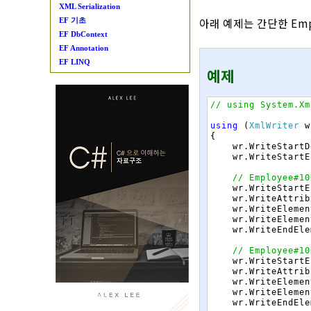
XML Serialization
아래 예제는 간단한 Emp
EF 기초
EF DbContext
EF Annotation
EF LINQ
예제
// using System.Xm
using
(
XmlWriter
w
{
wr
.
WriteStartD
wr
.
WriteStartE
// Employee#10
wr
.
WriteStartE
wr
.
WriteAttrib
wr
.
WriteElemen
wr
.
WriteElemen
wr
.
WriteEndEle
// Employee#10
wr
.
WriteStartE
wr
.
WriteAttrib
wr
.
WriteElemen
wr
.
WriteElemen
wr
.
WriteEndEle