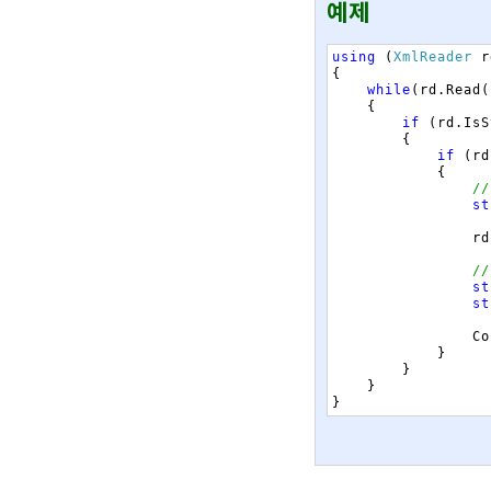
예제
using
(
XmlReader
r
{
while
(
rd
.
Read
(
{
if
(
rd
.
IsS
{
if
(
rd
{
//
st
rd
/
st
st
Co
}
}
}
}