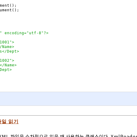
ment
(
)
;
ument
(
)
;
" encoding="utf-8"?>

1001">

/Name>

s</Dept>

1002">

</Name>

Dept>

 파일 읽기
 XML 파일을 순차적으로 읽을 때 사용하는 클래스이다. XmlReader 