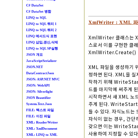
C# DataSet
C# DataSet 병합
LINQ to SQL
XmlWriter : XML
LINQ to SQL 쿼리 1
LINQ to SQL 쿼리 2
XmlWriter 클래스는
LINQ 메서드식 표현
LINQ 삽입,갱신,삭제
스로서 이를 구현한 클래스
LINQ to SQL SP실행
XmlWriter.Creat
JSON 개요
JavaScriptSerializer
XML 파일을 생성하기 위해
JSON.NET
정하면 된다. XML을 실
DataContractJson
JSON: ASP.NET MVC
작하기 위해 WriteSta
JSON: WebAPI
드를 마지막에 써주게 된다.
JSON: Silverlight
시작하면서 새 XML 노드
JSON Beautifier
주게 된다. WriteSta
System.Text.Json
들 수 있다. 자식노드는 
FILE: 텍스트 파일
FILE: 이진 파일
자식이 없는 경우, 간단히 
XML: Reader/Writer
갖으면 이는 WriteStar
XML: XmlDocument
사용하여 지정할 수 있다
XML: LINQ to XML