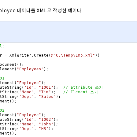
loyee 데이타를 XML로 작성한 예이다.
l;
r
=
XmlWriter
.
Create
(
@"C:\Temp\Emp.xml"
)
)
ocument
(
)
;
lement
(
"Employees"
)
;
01
lement
(
"Employee"
)
;
uteString
(
"Id"
,
"1001"
)
;
// attribute 쓰기
tString
(
"Name"
,
"Tim"
)
;
// Element 쓰기
tString
(
"Dept"
,
"Sales"
)
;
ment
(
)
;
02
lement
(
"Employee"
)
;
uteString
(
"Id"
,
"1002"
)
;
tString
(
"Name"
,
"John"
)
;
tString
(
"Dept"
,
"HR"
)
;
ment
(
)
;