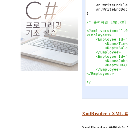
wr
.
WriteEndEle
wr
.
WriteEndDoc
}
/* 출력파일 Emp.xml

<?xml version="1.0
<Employees>

    <Employee Id="
        <Name>Tim<
        <Dept>Sale
    </Employee>

    <Employee Id="
        <Name>John
        <Dept>HR</
    </Employee>

</Employees>

*/
XmlReader : XML
XmlReader 클래스는