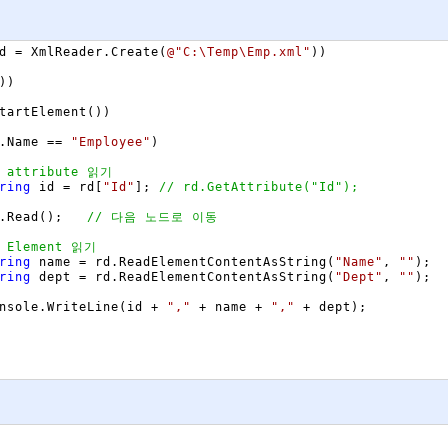
d
=
XmlReader
.
Create
(
@"C:\Temp\Emp.xml"
)
)
)
)
tartElement
(
)
)
.
Name
==
"Employee"
)
 attribute 읽기                            
ring
id
=
rd
[
"Id"
]
;
// rd.GetAttribute("Id");
.
Read
(
)
;
// 다음 노드로 이동        
/ Element 읽기
ring
name
=
rd
.
ReadElementContentAsString
(
"Name"
,
""
)
;
ring
dept
=
rd
.
ReadElementContentAsString
(
"Dept"
,
""
)
;
nsole
.
WriteLine
(
id
+
","
+
name
+
","
+
dept
)
;