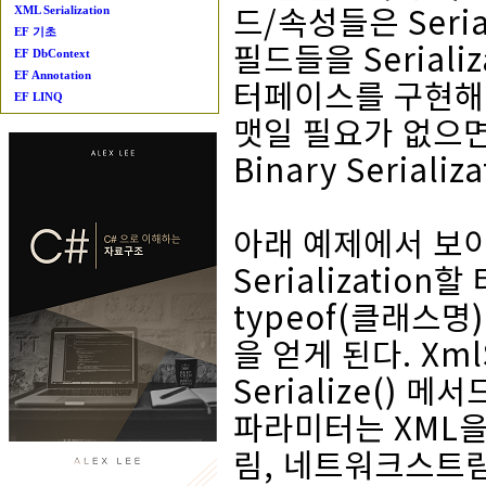
드/속성들은 Serial
XML Serialization
EF 기초
필드들을 Serializ
EF DbContext
EF Annotation
터페이스를 구현해서
EF LINQ
맷일 필요가 없으면 
Binary Seriali
아래 예제에서 보이듯
Serializati
typeof(클래스명)
을 얻게 된다. Xml
Serialize()
파라미터는 XML
림, 네트워크스트림