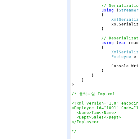
// Serializatio
using
(
StreamWr
{
XmlSerializ
xs
.
Serializ
}
// Deserializat
using
(
var
read
{
XmlSerializ
Employee
e
Console
.
Wri
}
}
}
}
/* 출력파일 Emp.xml

<?xml version="1.0" encodin
<Employee Id="1001" Code="10
  <Name>Tim</Name>

  <Dept>Sales</Dept>

</Employee>

*/