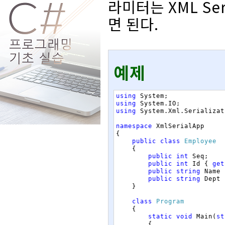
라미터는 XML Ser
면 된다.
예제
using
System
;
using
System
.
IO
;
using
System
.
Xml
.
Serializat
namespace
XmlSerialApp
{
public
class
Employee
{
public
int
Seq
;
public
int
Id
{
get
public
string
Name
public
string
Dept
}
class
Program
{
static
void
Main
(
st
{