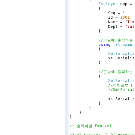
Employee
emp
=
{
Seq
=
1
,
Id
=
1001
,
Name
=
"Tim
Dept
=
"Sal
}
;
//파일에 출력하는
using
(
StreamWr
{
XmlSerializ
xs
.
Serializ
}
//콘솔에 출력하는
{
XmlSerializ
//객체로부터
//XmlSerial
xs
.
Serializ
}
}
}
}
/* 출력파일 Emp.xml

<?xml version="1.0" encodin