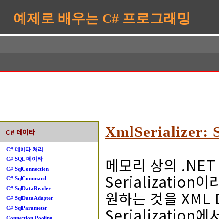
예제로 배우는 C# 프로그래밍
XmlSerializer
C# 데이타
C# 데이타 처리
메모리 상의 .NET
C# SQL 데이타
C# SqlConnection
Serializatio
C# SqlCommand
C# SqlDataReader
원하는 것을 XML D
C# SqlDataAdapter
Serializatio
C# SqlParameter
Connection Pooling