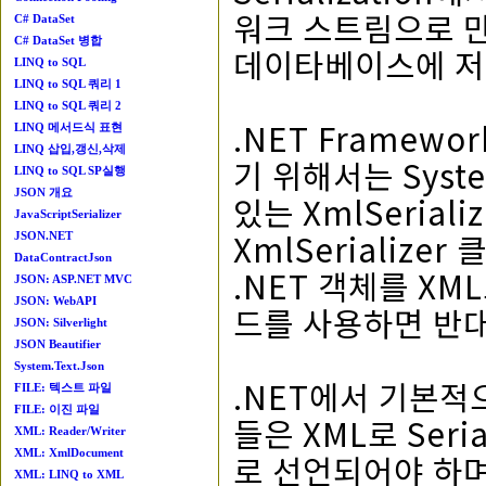
워크 스트림으로 만
C# DataSet
C# DataSet 병합
데이타베이스에 저
LINQ to SQL
LINQ to SQL 쿼리 1
LINQ to SQL 쿼리 2
.NET Framewor
LINQ 메서드식 표현
LINQ 삽입,갱신,삭제
기 위해서는 Syste
LINQ to SQL SP실행
JSON 개요
있는 XmlSerial
JavaScriptSerializer
XmlSerialize
JSON.NET
DataContractJson
.NET 객체를 XML
JSON: ASP.NET MVC
JSON: WebAPI
드를 사용하면 반대로
JSON: Silverlight
JSON Beautifier
System.Text.Json
.NET에서 기본적으
FILE: 텍스트 파일
FILE: 이진 파일
들은 XML로 Seria
XML: Reader/Writer
XML: XmlDocument
로 선언되어야 하며, 
XML: LINQ to XML