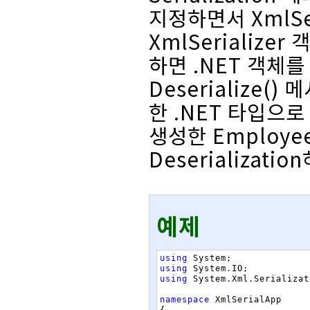
지정하면서 XmlSe
XmlSerialize
하면 .NET 객체를
Deserialize(
한 .NET 타입으
생성한 Employe
Deserializati
예제
using
System
;
using
System
.
IO
;
using
System
.
Xml
.
Serializat
namespace
XmlSerialApp
{