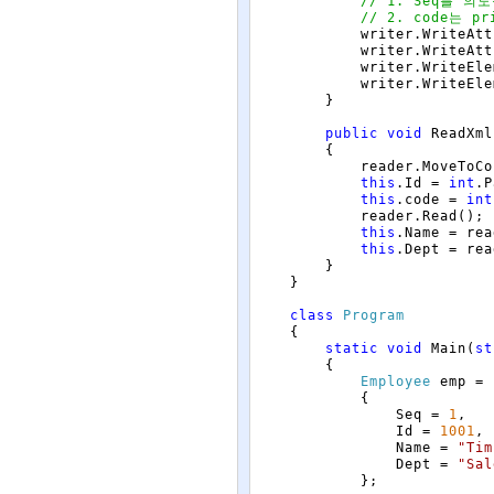
// 1. Seq를 
// 2. code는 
writer
.
WriteAtt
writer
.
WriteAtt
writer
.
WriteEle
writer
.
WriteEle
}
public
void
ReadXml
{
reader
.
MoveToCo
this
.
Id
=
int
.
P
this
.
code
=
int
reader
.
Read
(
)
;
this
.
Name
=
rea
this
.
Dept
=
rea
}
}
class
Program
{
static
void
Main
(
st
{
Employee
emp
=
{
Seq
=
1
,
Id
=
1001
,
Name
=
"Tim
Dept
=
"Sal
}
;