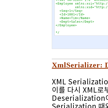
<Employee xmlns:xsi="http:/
          xmlns:xsd="http:/
  <Seq>1</Seq>

  <Id>1001</Id>

  <Name>Tim</Name>

  <Dept>Sales</Dept>

</Employee>

*/
XmlSerializer
XML Serializa
이를 다시 XML로부
Deserializati
Serialization