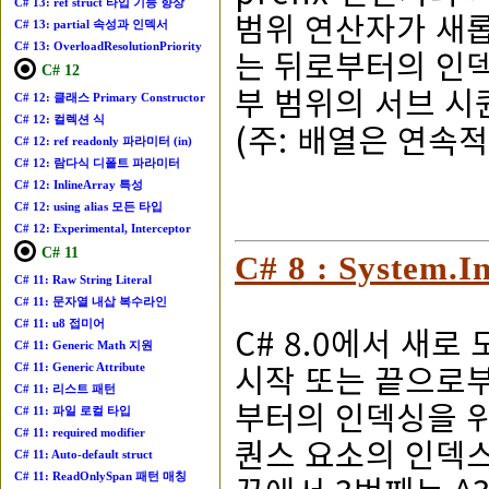
C# 13: ref struct 타입 기능 향상
범위 연산자가 새롭게
C# 13: partial 속성과 인덱서
C# 13: OverloadResolutionPriority
는 뒤로부터의 인덱
C# 12
부 범위의 서브 시
C# 12: 클래스 Primary Constructor
C# 12: 컬렉션 식
(주: 배열은 연속
C# 12: ref readonly 파라미터 (in)
C# 12: 람다식 디폴트 파라미터
C# 12: InlineArray 특성
C# 12: using alias 모든 타입
C# 12: Experimental, Interceptor
C# 11
C# 8 : System.
C# 11: Raw String Literal
C# 11: 문자열 내삽 복수라인
C# 11: u8 접미어
C# 8.0에서 새로
C# 11: Generic Math 지원
시작 또는 끝으로
C# 11: Generic Attribute
C# 11: 리스트 패턴
부터의 인덱싱을 위
C# 11: 파일 로컬 타입
C# 11: required modifier
퀀스 요소의 인덱스를
C# 11: Auto-default struct
C# 11: ReadOnlySpan 패턴 매칭