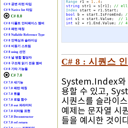
Range
r1
=
1
.
.4
;
C# 9 공변 리턴 타입
string
str1
=
s
[
r1
]
;
// ell
C# 9 Native Int 타입
Index
start
=
r1
.
Start
;
bool
b
=
start
.
IsFromEnd
;
/
C# 8.0
int
v1
=
start
.
Value
;
// 1
int
v2
=
r1
.
End
.
Value
;
// 4
C# 8 디폴트 인터페이스 멤버
C# 8 패턴 매칭
C# 8 Nullable Reference Type
C# 8 인덱싱과 슬라이싱
C# 8 비동기 스트림
C# 8 using 선언
C# 8 널 병합 할당자
C# 8 : 시퀀스
C# 8 구조체 읽기 전용 멤버
C# 8 기타 기능들
C# 7.0
System.Inde
C# 7.0 새기능
용할 수 있고, Sys
C# 7.0 패턴 매칭
C# 7.0 튜플
시퀀스를 슬라이스(s
C# 7.0 로컬 함수
C# 7.0 out 파라미터
예제는 문자열 시
C# 7.0 리터럴 표현
들을 예시한 것이다
C# 7.0 Deconstructor
C# 7.0 ref return