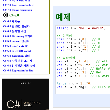
C# 7.0 async 리턴타입
C# 7.0 Expression-bodied
C# 7.0 throw expression
예제
C# 6.0
C# 6.0 새기능
C# 6.0 널 조건 연산자
string
s
=
"Hello World"
;
C# 6.0 문자열 내삽
// 인덱싱
C# 6.0 Dictionary초기자
char
ch1
=
s
[
0
]
;
// H
C# 6.0 nameof 연산자
char
ch1
=
s
[
1
]
;
// e
C# 6.0 using static문
char
ch2
=
s
[
^
1
]
;
// d
char
ch2
=
s
[
^
2
]
;
// l
C# 6.0 catch블럭 await
C# 6.0 Exception 필터
// 슬라이싱
C# 6.0 자동 속성 초기자
var
s1
=
s
[
1
.
.4
]
;
// ell
var
s2
=
s
[
^
5
.
.
^
2
]
;
// Wor
C# 6.0 읽기전용 자동 속성
var
s3
=
s
[
.
.
]
;
// Hello W
C# 6.0 Expression-bodied
var
s4
=
s
[
.
.3
]
;
// Hel
var
s5
=
s
[
3
.
.
]
;
// lo Worl
Range
rng
=
1
.
.
^
0
;
var
s6
=
s
[
rng
]
;
// ello W