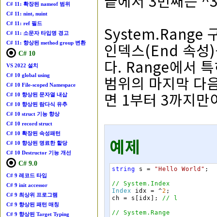
끝에서 3번째는 ^3
C# 11: 확장된 nameof 범위
C# 11: nint, nuint
C# 11: ref 필드
System.Rang
C# 11: 소문자 타입명 경고
C# 11: 향상된 method group 변환
인덱스(End 속성
C# 10
다. Range에서 
VS 2022 설치
C# 10 global using
범위의 마지막 다음 요
C# 10 File-scoped Namespace
면 1부터 3까지만
C# 10 향상된 문자열 내삽
C# 10 향상된 람다식 유추
C# 10 struct 기능 향상
C# 10 record struct
C# 10 확장된 속성패턴
예제
C# 10 향상된 명료한 할당
C# 10 Destructor 기능 개선
C# 9.0
string
s
=
"Hello World"
;
C# 9 레코드 타입
// System.Index
C# 9 init accessor
Index
idx
=
^
2
;
C# 9 최상위 프로그램
ch
=
s
[
idx
]
;
// l
C# 9 향상된 패턴 매칭
// System.Range
C# 9 향상된 Target Typing